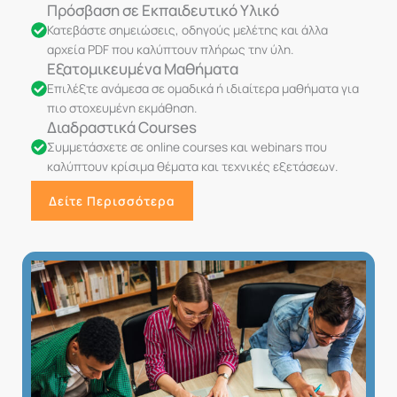
Πρόσβαση σε Εκπαιδευτικό Υλικό
Κατεβάστε σημειώσεις, οδηγούς μελέτης και άλλα
αρχεία PDF που καλύπτουν πλήρως την ύλη.
Εξατομικευμένα Μαθήματα
Επιλέξτε ανάμεσα σε ομαδικά ή ιδιαίτερα μαθήματα για
πιο στοχευμένη εκμάθηση.
Διαδραστικά Courses
Συμμετάσχετε σε online courses και webinars που
καλύπτουν κρίσιμα θέματα και τεχνικές εξετάσεων.
Δείτε Περισσότερα