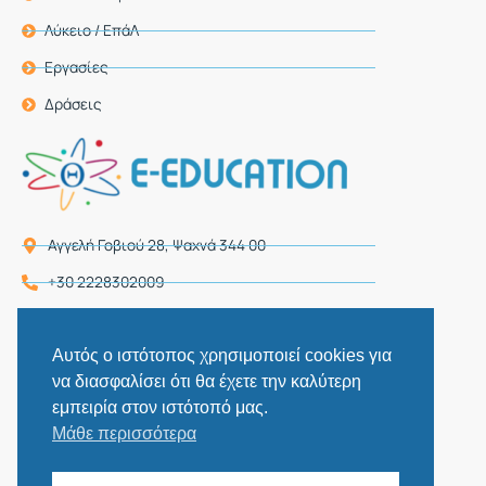
Λύκειο / ΕπάΛ
Εργασίες
Δράσεις
Αγγελή Γοβιού 28, Ψαχνά 344 00
+30 2228302009
+30 6977149858, +30 6948585596
themelio2009@gmail.com
Αυτός ο ιστότοπος χρησιμοποιεί cookies για
να διασφαλίσει ότι θα έχετε την καλύτερη
F
I
εμπειρία στον ιστότοπό μας.
a
n
Μάθε περισσότερα
c
s
e
t
b
a