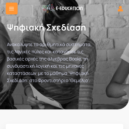
Μετάβαση
στο
περιεχόμενο
Ψηφιακή Σχεδίαση
Ανακαλύψτε τα αριθμητικά συστήματα,
τις λογικές πύλες και κατανόησε τις
βασικές αρχές της άλγεβρας Boole, τη
συνδυαστική λογική και τις μηχανές
καταστάσεων με το μάθημα ‘Ψηφιακή
Σχεδίαση’ στο Φροντιστήριο ‘Θεμέλιο’.