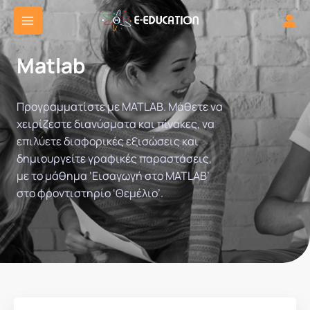
Μετάβαση
στο
περιεχόμενο
Matlab
Προγραμματίστε με MATLAB. Μάθετε να
χειρίζεστε διανύσματα και πίνακες, να
επιλύετε διαφορικές εξισώσεις και
δημιουργείτε γραφικές παραστάσεις,
με το μάθημα ‘Εισαγωγή στο MATLAB’
στο φροντιστηρίο ‘Θεμέλιο’.