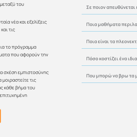
 μεταξύ του
Σε ποιον απευθύνεται
αία νέα και εξελίξεις
Ποια μαθήματα περιλα
και τις
Ποια είναι τα πλεονεκ
για το πρόγραμμα
θέματα που αφορούν την
Πόσο κοστίζει ένα ιδι
ία σχέση εμπιστοσύνης
Που μπορώ να βρω τα 
α μοιραστείτε τις
ας κάθε βήμα του
 επιτυχημένη