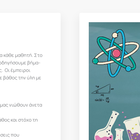
ια κάθε μαθητή. Στο
αθοδηγήσουμε βήμα-
ς. Οι έμπειροι
ε βάθος την ύλη με
 μας νιώθουν άνετα
θος και στόχο τη
άσεις που