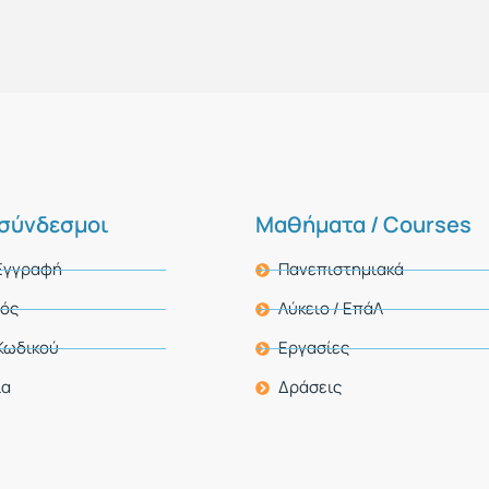
 σύνδεσμοι
Μαθήματα / Courses
 Εγγραφή
Πανεπιστημιακά
μός
Λύκειο / ΕπάΛ
Κωδικού
Εργασίες
ία
Δράσεις