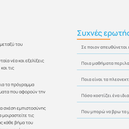
Συχνές ερωτή
 μεταξύ του
Σε ποιον απευθύνεται
αία νέα και εξελίξεις
Ποια μαθήματα περιλα
και τις
Ποια είναι τα πλεονεκ
για το πρόγραμμα
θέματα που αφορούν την
Πόσο κοστίζει ένα ιδι
ία σχέση εμπιστοσύνης
Που μπορώ να βρω τα 
α μοιραστείτε τις
ας κάθε βήμα του