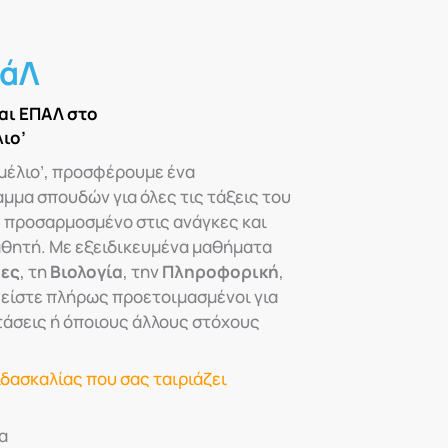
πάΛ
αι ΕΠΑΛ στο
ιο’
μέλιο’, προσφέρουμε ένα
μα σπουδών για όλες τις τάξεις του
, προσαρμοσμένο στις ανάγκες και
αθητή. Με εξειδικευμένα μαθήματα
μες
, τη
Βιολογία
, την
Πληροφορική
,
 είστε πλήρως προετοιμασμένοι για
τάσεις ή όποιους άλλους στόχους
ιδασκαλίας που σας ταιριάζει
α