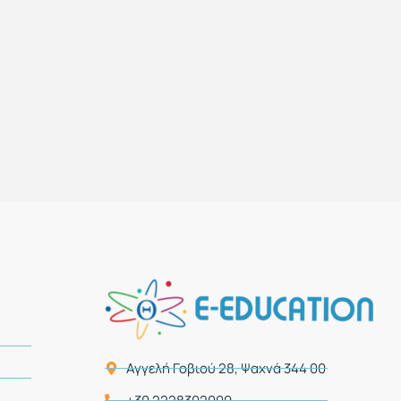
Αγγελή Γοβιού 28, Ψαχνά 344 00
+30 2228302009