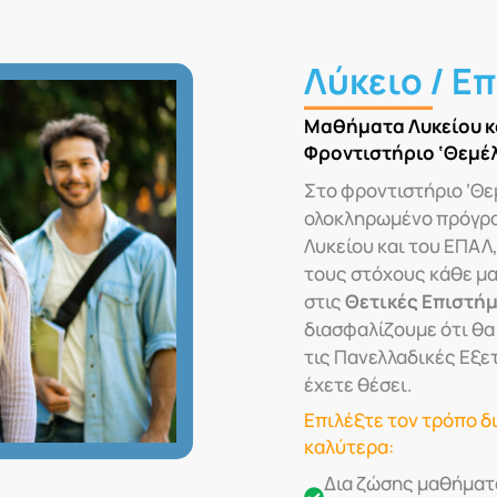
Λύκειο / Ε
Μαθήματα Λυκείου κ
Φροντιστήριο ‘Θεμέλ
Στο φροντιστήριο ‘Θε
ολοκληρωμένο πρόγραμ
Λυκείου και του ΕΠΑΛ
τους στόχους κάθε μ
στις
Θετικές Επιστή
διασφαλίζουμε ότι θα
τις Πανελλαδικές Εξε
έχετε θέσει.
Επιλέξτε τον τρόπο δ
καλύτερα:
Δια ζώσης μαθήματ