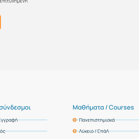
 επιτυχημένη
 σύνδεσμοι
Μαθήματα / Courses
 Εγγραφή
Πανεπιστημιακά
μός
Λύκειο / ΕπάΛ