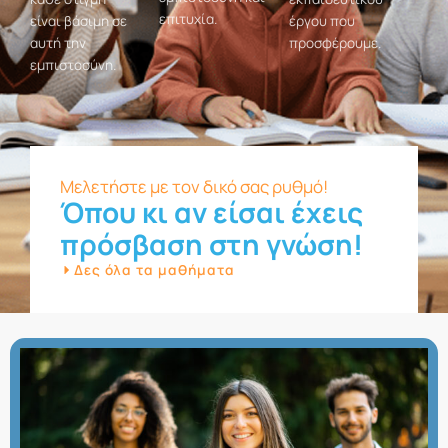
επιτυχία.
είναι βάσιμη σε
έργου που
αυτή την
προσφέρουμε.
εμπιστοσύνη.
Μελετήστε με τον δικό σας ρυθμό!
Όπου κι αν είσαι έχεις
πρόσβαση στη γνώση!
Δες όλα τα μαθήματα