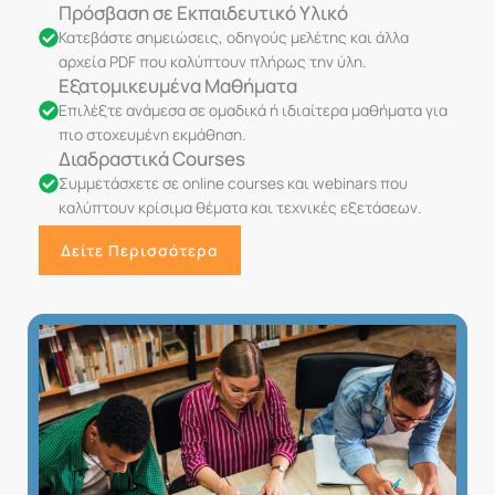
Πρόσβαση σε Εκπαιδευτικό Υλικό
Κατεβάστε σημειώσεις, οδηγούς μελέτης και άλλα
αρχεία PDF που καλύπτουν πλήρως την ύλη.
Εξατομικευμένα Μαθήματα
Επιλέξτε ανάμεσα σε ομαδικά ή ιδιαίτερα μαθήματα για
πιο στοχευμένη εκμάθηση.
Διαδραστικά Courses
Συμμετάσχετε σε online courses και webinars που
καλύπτουν κρίσιμα θέματα και τεχνικές εξετάσεων.
Δείτε Περισσότερα