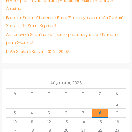
Η Αρχή μιας Συναρπαστικής Διαδρομής Ξεκινά Από Την Α’
Λυκείου
Back-to-School Challenge: Είσαι Έτοιμος/η για τη Νέα Σχολική
Χρονιά; Παίξε και Κέρδισε!
Λειτουργικά Συστήματα: Προετοιμαστείτε για την Εξεταστική
με το Θεμέλιο!
Καλή Σχολική Χρονιά 2024 – 2025!
Αύγουστος 2026
Δ
Τ
Τ
Π
Π
Σ
Κ
1
2
3
4
5
6
7
8
9
10
11
12
13
14
15
16
17
18
19
20
21
22
23