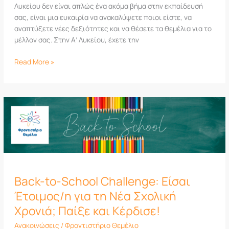
Λυκείου δεν είναι απλώς ένα ακόμα βήμα στην εκπαίδευσή
σας, είναι μια ευκαιρία να ανακαλύψετε ποιοι είστε, να
αναπτύξετε νέες δεξιότητες και να θέσετε τα θεμέλια για το
μέλλον σας. Στην Α’ Λυκείου, έχετε την
Read More »
Back-
to-
School
Challenge:
Είσαι
Έτοιμος/
η
Back-to-School Challenge: Είσαι
για
τη
Έτοιμος/η για τη Νέα Σχολική
Νέα
Χρονιά; Παίξε και Κέρδισε!
Σχολική
Ανακοινώσεις
/
Φροντιστήριο Θεμέλιο
Χρονιά;