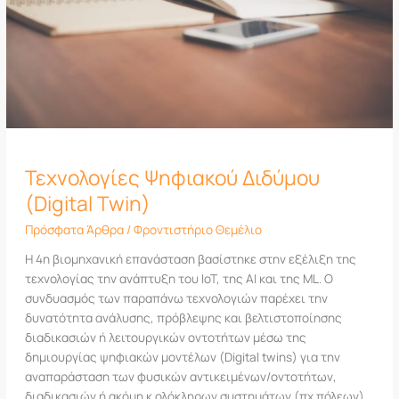
Τεχνολογίες Ψηφιακού Διδύμου
(Digital Twin)
Πρόσφατα Άρθρα
/
Φροντιστήριο Θεμέλιο
Η 4η βιομηχανική επανάσταση βασίστηκε στην εξέλιξη της
τεχνολογίας την ανάπτυξη του IoT, της AI και της ΜL. Ο
συνδυασμός των παραπάνω τεχνολογιών παρέχει την
δυνατότητα ανάλυσης, πρόβλεψης και βελτιστοποίησης
διαδικασιών ή λειτουργικών οντοτήτων μέσω της
δημιουργίας ψηφιακών μοντέλων (Digital twins) για την
αναπαράσταση των φυσικών αντικειμένων/οντοτήτων,
διαδικασιών ή ακόμη κ ολόκληρων συστημάτων (πχ πόλεων).