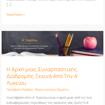
[…]
Read More »
Η
Αρχή
μιας
Συναρπαστικής
Διαδρομής
Ξεκινά
Από
Η Αρχή μιας Συναρπαστικής
Την
Α’
Διαδρομής Ξεκινά Από Την Α’
Λυκείου
Λυκείου
Πρόσφατα Άρθρα
/
Φροντιστήριο Θεμέλιο
Η μετάβαση στην Α’ Λυκείου είναι η αρχή μιας από τις πιο
ενδιαφέρουσες περιόδους της σχολικής σας ζωής! Η Α’