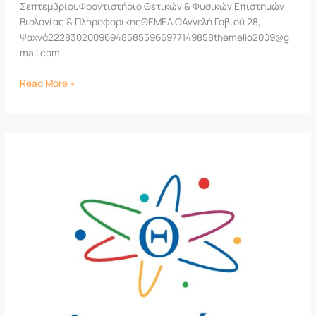
ΣεπτεμβρίουΦροντιστήριο Θετικών & Φυσικών Επιστημών
Βιολογίας & ΠληροφορικήςΘΕΜΕΛΙΟΑγγελή Γοβιού 28,
Ψαχνά222830200969485855966977149858themelio2009@g
mail.com
Read More »
Λίγα
λόγια
για
το
Φροντιστήριο