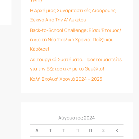
Η Αρχή μιας Συναρπαστικής Διαδρομής
Ξεκινά Από Την Α’ Λυκείου
Back-to-School Challenge: Είσαι Έτοιμος/
η για τη Νέα Σχολική Χρονιά; Παίξε και
Κέρδισε!
Λειτουργικά Συστήματα: Προετοιμαστείτε
για την Εξεταστική με το Θεμέλιο!
Καλή Σχολική Χρονιά 2024 – 2025!
Αύγουστος 2024
Δ
Τ
Τ
Π
Π
Σ
Κ