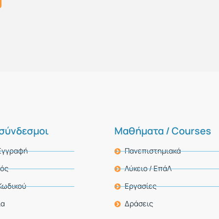
 σύνδεσμοι
Μαθήματα / Courses
 Εγγραφή
Πανεπιστημιακά
μός
Λύκειο / ΕπάΛ
Κωδικού
Εργασίες
ία
Δράσεις