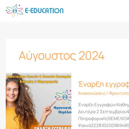
Μετάβαση
στο
περιεχόμενο
Αύγουστος 2024
Έναρξη
Έναρξη εγγραφ
εγγραφών
ακαδημαϊκού
Ανακοινώσεις
/
Φροντιστ
έτους
2024-
Έναρξη Εγγραφών!Καθημε
2025
Δευτέρα 2 ΣεπτεμβρίουΦ
ΠληροφορικήςΘΕΜΕΛΙΟΑγ
Ψαχνά222830200969485