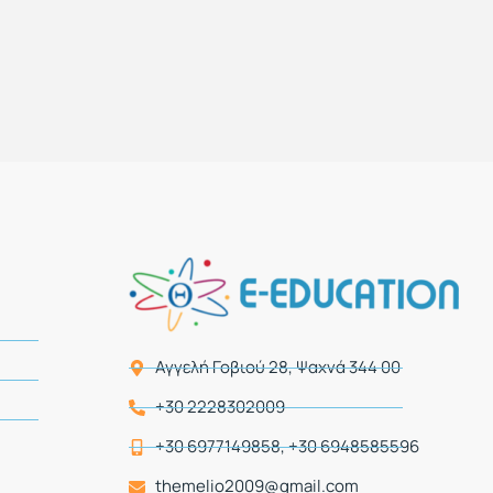
Αγγελή Γοβιού 28, Ψαχνά 344 00
+30 2228302009
+30 6977149858, +30 6948585596
themelio2009@gmail.com