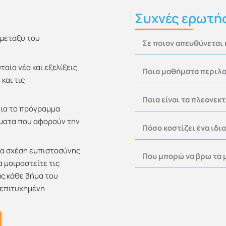
Συχνές ερωτή
 μεταξύ του
Σε ποιον απευθύνεται
αία νέα και εξελίξεις
Ποια μαθήματα περιλα
και τις
Ποια είναι τα πλεονεκ
για το πρόγραμμα
θέματα που αφορούν την
Πόσο κοστίζει ένα ιδι
ία σχέση εμπιστοσύνης
Που μπορώ να βρω τα 
α μοιραστείτε τις
ας κάθε βήμα του
 επιτυχημένη