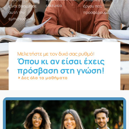
επιτυχία.
είναι βάσιμη σε
έργου που
αυτή την
προσφέρουμε.
εμπιστοσύνη.
Μελετήστε με τον δικό σας ρυθμό!
Όπου κι αν είσαι έχεις
πρόσβαση στη γνώση!
Δες όλα τα μαθήματα