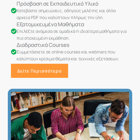
Πρόσβαση σε Εκπαιδευτικό Υλικό
Κατεβάστε σημειώσεις, οδηγούς μελέτης και άλλα
αρχεία PDF που καλύπτουν πλήρως την ύλη.
Εξατομικευμένα Μαθήματα
Επιλέξτε ανάμεσα σε ομαδικά ή ιδιαίτερα μαθήματα για
πιο στοχευμένη εκμάθηση.
Διαδραστικά Courses
Συμμετάσχετε σε online courses και webinars που
καλύπτουν κρίσιμα θέματα και τεχνικές εξετάσεων.
Δείτε Περισσότερα